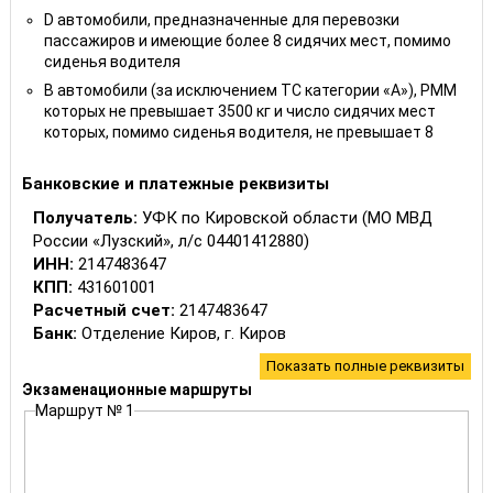
D автомобили, предназначенные для перевозки
пассажиров и имеющие более 8 сидячих мест, помимо
сиденья водителя
B автомобили (за исключением ТС категории «A»), РММ
которых не превышает 3500 кг и число сидячих мест
которых, помимо сиденья водителя, не превышает 8
Банковские и платежные реквизиты
Получатель:
УФК по Кировской области (МО МВД
России «Лузский», л/с 04401412880)
ИНН:
2147483647
КПП:
431601001
Расчетный счет:
2147483647
Банк:
Отделение Киров, г. Киров
БИК:
43304001
Показать полные реквизиты
ОКТМО:
33622101
Экзаменационные маршруты
КБК:
Маршрут № 1
Госпошлина за выдачу (замену) ВУ
18810807141011000110