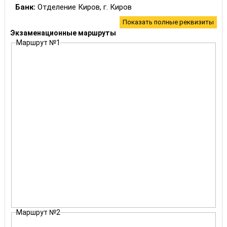
Банк:
Отделение Киров, г. Киров
БИК:
43304001
Показать полные реквизиты
ОКТМО:
33622101
Экзаменационные маршруты
КБК:
Маршрут №1
Госпошлина за регистрацию ТС
18810807141011000110
Маршрут №2