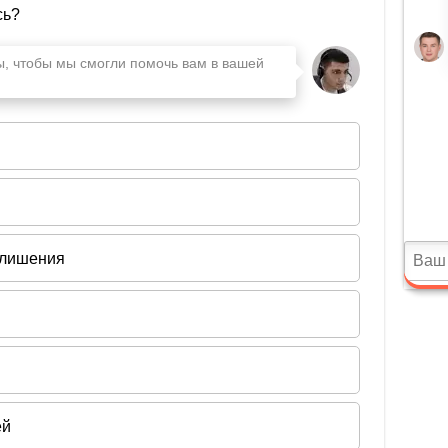
тва РФ о безопасности дорожного движения (ст.
-12.37)
 законодательства РФ о внесении платы в счет
автодорогам общего пользования федерального
 максимальную массу 12 тонн (ст. 12.213)
зысканий (штрафов) и иных сумм в возмещение
иципальных районов (ст. 5.43, 11.23 (кроме
1
ст. 14.4
,19.3-19.5, 19.6, 19.7, 19.13, 19.22, 19.33)