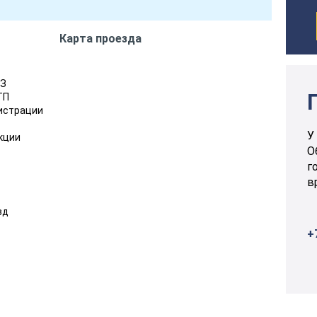
Карта проезда
АЗ
ТП
гистрации
У
кции
О
г
в
зд
+