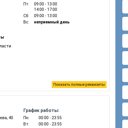
Пт:
09:00 - 13:00
14:00 - 17:00
Сб:
09:00 - 13:00
Вс:
неприемный день
ты
ласти
Показать полные реквизиты
 о рекламе (ст. 14.37, ч.2 ст. 14.38)
График работы:
тва в области обеспечения санитарно-
 человека и законодательства в сфере защиты
ева, 40
Пн:
00:00 - 23:55
Вт:
00:00 - 23:55