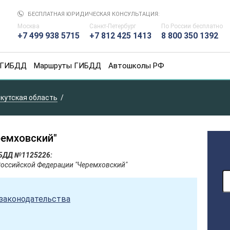
БЕСПЛАТНАЯ ЮРИДИЧЕСКАЯ КОНСУЛЬТАЦИЯ:
Москва
Санкт-Петербург
По России
бесплатно
+7 499 938 5715
+7 812 425 1413
8 800 350 1392
 ГИБДД
Маршруты ГИБДД
Автошколы РФ
кутская область
емховский"
ИБДД №1125226:
оссийской Федерации "Черемховский"
законодательства