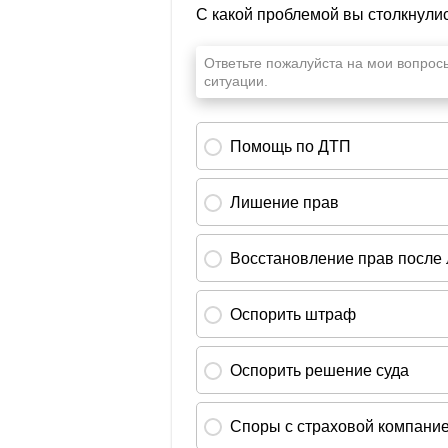
18811630030016000140
Штраф за нарушение законодательс
1
1
12.1-12.21; ст. 12.22-12.32
; ст. 12.36
18811630020016000140
Штраф за несоблюдение требований
возмещения вреда, причиняемого 
значения ТС, имеющими разрешенную
18811630040016000140
Прочие поступления от денежных в
ущерба, зачисляемые в бюджеты мун
международных автоперевозок), ч. 2 
18811690050056000140