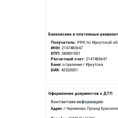
Банковские и платежные реквизи
Получатель:
УФК по Иркутской об
ИНН:
2147483647
КПП:
380801001
Расчетный счет:
2147483647
Банк:
отделение г.Иркутска
БИК:
42520001
ОКТМО:
25745000
КБК:
Штраф за нарушение законодательства
Оформление документов о ДТП
18811626000016000140
Контактная информация:
Штраф за нарушение законодательс
эпидемиологического благополучия
Адрес
: г.Черемхово, Проезд Краснопе
прав потребителей (ст. 14.43)
18811628000016000140