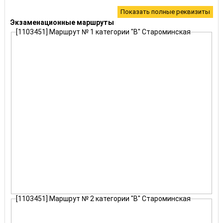
БИК:
40349001
Показать полные реквизиты
ОКТМО:
3659000
Экзаменационные маршруты
КБК:
[1103451] Маршрут № 1 категории "В" Староминская
Госпошлина за выдачу (замену) ВУ
18810807141011000110
[1103451] Маршрут № 2 категории "В" Староминская