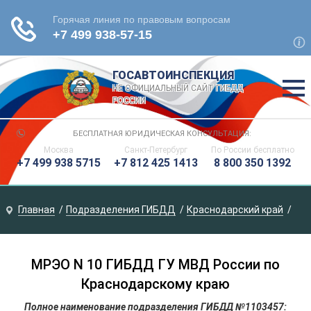
ГОСАВТОИНСПЕКЦИЯ
НЕ ОФИЦИАЛЬНЫЙ САЙТ ГИБДД
РОССИИ
БЕСПЛАТНАЯ ЮРИДИЧЕСКАЯ КОНСУЛЬТАЦИЯ:
Москва
Санкт-Петербург
По России
бесплатно
+7 499 938 5715
+7 812 425 1413
8 800 350 1392
Главная
Подразделения ГИБДД
Краснодарский край
МРЭО N 10 ГИБДД ГУ МВД России по
Краснодарскому краю
Полное наименование подразделения ГИБДД №1103457: