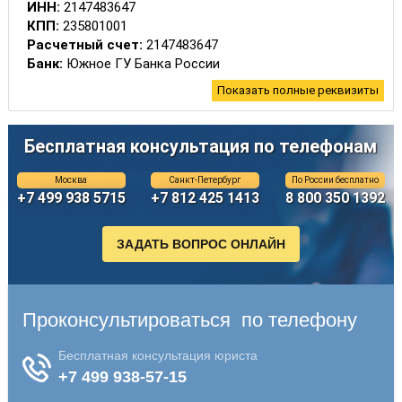
ИНН:
2147483647
КПП:
235801001
Расчетный счет:
2147483647
Банк:
Южное ГУ Банка России
БИК:
40349001
Показать полные реквизиты
ОКТМО:
3659000
КБК:
Бесплатная консультация по телефонам
Госпошлина за регистрацию ТС
18810807141011000110
Москва
Санкт-Петербург
По России бесплатно
+7 499 938 5715
+7 812 425 1413
8 800 350 1392