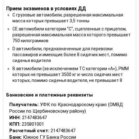
Прием экзаменов в условиях ДД
C грузовые автомобили, разрешенная максимальная
масса которых превышает 3,5 тонны
CE автомобили категории ''С'', сцепленные с прицепом,
разрешенная максимальная масса которого превышает
750 килограммов
D автомобили, предназначенные для перевозки
пассажиров и имеющие более 8 сидячих мест, помимо
сиденья водителя
B автомобили (за исключением ТС категории «A»), РММ
которых не превышает 3500 кг и число сидячих мест
которых, помимо сиденья водителя, не превышает 8
Банковские и платежные реквизиты
Получатель:
УФК по Краснодарскому краю (ОМВД
России по Щербиновскому району)
ИНН:
2147483647
КПП:
235801001
Расчетный счет:
2147483647
Банк:
Южное ГУ Банка России