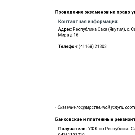
18811630040016000140
Проведение экзаменов на право у
Прочие поступления от денежных в
ущерба, зачисляемые в бюджеты мун
Контактная информация:
международных автоперевозок), ч. 2 
Адрес
: Республика Саха (Якутия), с. С
18811690050056000140
Мира д.16
Телефон
: (41168) 21303
Оказание государственной услуги, соо
Банковские и платежные реквизи
Получатель:
УФК по Республике Сах