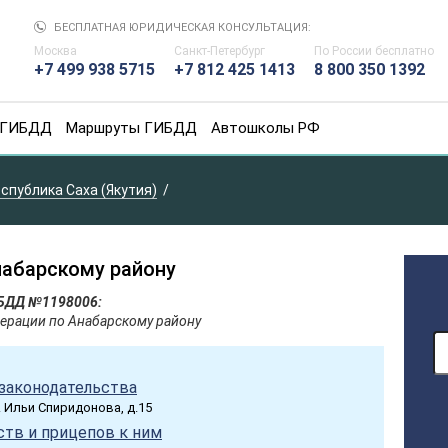
БЕСПЛАТНАЯ ЮРИДИЧЕСКАЯ КОНСУЛЬТАЦИЯ:
Москва
Санкт-Петербург
По России
бесплатно
+7 499 938 5715
+7 812 425 1413
8 800 350 1392
 ГИБДД
Маршруты ГИБДД
Автошколы РФ
спублика Саха (Якутия)
абарскому району
ИБДД №1198006:
ерации по Анабарскому району
законодательства
л. Ильи Спиридонова, д.15
тв и прицепов к ним