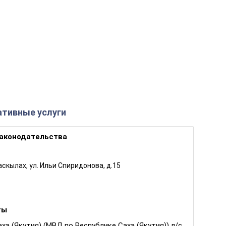
тивные услуги
законодательства
Саскылах, ул. Ильи Спиридонова, д.15
ты
а (Якутия) (МВД по Республике Саха (Якутия)) л/с