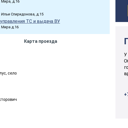
. Мира, д.16
л. Ильи Спиридонова, д.15
управления ТС и выдача ВУ
. Мира д.16
Карта проезда
У
О
г
лус, село
в
+
кторович