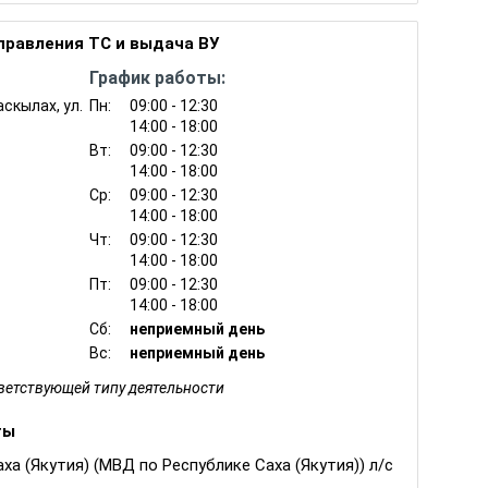
правления ТС и выдача ВУ
зысканий (штрафов) и иных сумм в возмещение
иципальных районов (ст. 5.43, 11.23 (кроме
График работы:
1
ст. 14.4
,19.3-19.5, 19.6, 19.7, 19.13, 19.22, 19.33)
аскылах, ул.
Пн:
09:00 - 12:30
14:00 - 18:00
Вт:
09:00 - 12:30
14:00 - 18:00
Ср:
09:00 - 12:30
14:00 - 18:00
Чт:
09:00 - 12:30
14:00 - 18:00
Пт:
09:00 - 12:30
14:00 - 18:00
Сб:
неприемный день
Вс:
неприемный день
тветствующей типу деятельности
ты
а (Якутия) (МВД по Республике Саха (Якутия)) л/с