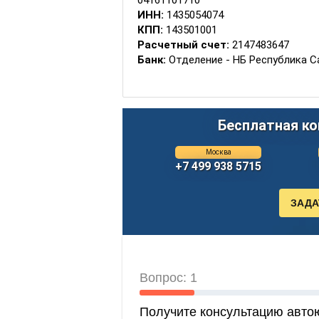
04161101710
ИНН:
1435054074
КПП:
143501001
Расчетный счет:
2147483647
Банк:
Отделение - НБ Республика Сах
БИК:
49805001
ОКТМО:
98610000
КБК:
Бесплатная ко
Госпошлина за выдачу (замену) ВУ
18810807141011000110
Москва
+7 499 938 5715