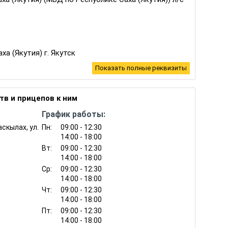
а (Якутия) г. Якутск
Показать полные реквизиты
в и прицепов к ним
 о рекламе (ст. 14.37, ч.2 ст. 14.38)
График работы:
тва в области обеспечения санитарно-
аскылах, ул.
Пн:
09:00 - 12:30
 человека и законодательства в сфере защиты
14:00 - 18:00
Вт:
09:00 - 12:30
14:00 - 18:00
тва о государственном контроле за
Ср:
09:00 - 12:30
омобильных перевозок (ст. 11.23)
14:00 - 18:00
Чт:
09:00 - 12:30
14:00 - 18:00
зки крупногабаритных и тяжеловесных грузов по
Пт:
09:00 - 12:30
1
ьзования федерального значения (ст. 12.21
)
14:00 - 18:00