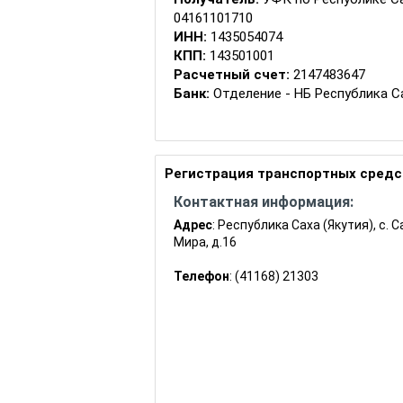
04161101710
ИНН:
1435054074
КПП:
143501001
Расчетный счет:
2147483647
Банк:
Отделение - НБ Республика Сах
БИК:
49805001
ОКТМО:
98610000
КБК:
Регистрация транспортных средст
Штраф за нарушение законодательства
18811626000016000140
Контактная информация:
Штраф за нарушение законодательс
Адрес
: Республика Саха (Якутия), с. С
эпидемиологического благополучия
Мира, д.16
прав потребителей (ст. 14.43)
18811628000016000140
Телефон
: (41168) 21303
Штраф за нарушение законодательс
осуществлением международных авт
18811629000016000140
Штраф за нарушение правил перево
автомобильным дорогам общего пол
18811630011016000140