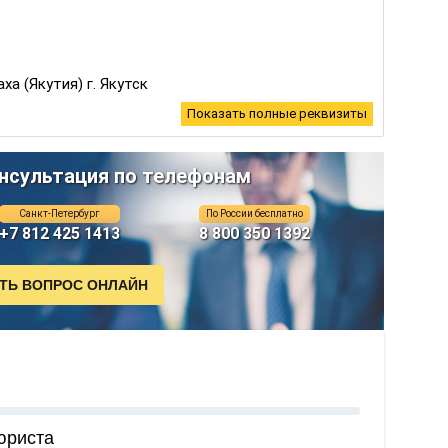
а (Якутия) г. Якутск
Показать полные реквизиты
нсультация по телефонам
Санкт-Петербург
По России бесплатно
+7 812 425 1413
8 800 350 1392